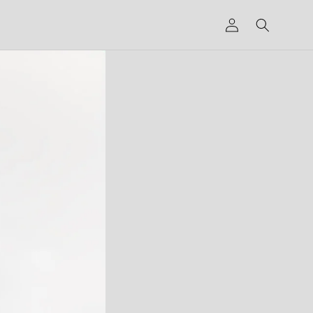
グ
イ
ン