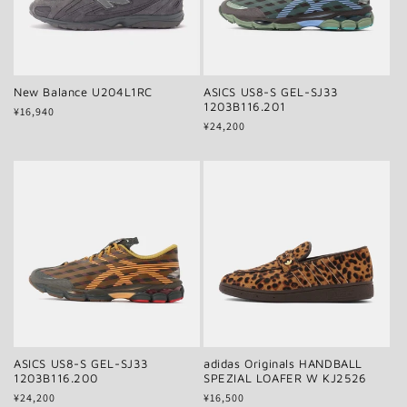
New Balance U204L1RC
ASICS US8-S GEL-SJ33
1203B116.201
通
¥16,940
通
¥24,200
常
常
価
価
格
格
ASICS US8-S GEL-SJ33
adidas Originals HANDBALL
1203B116.200
SPEZIAL LOAFER W KJ2526
通
¥24,200
通
¥16,500