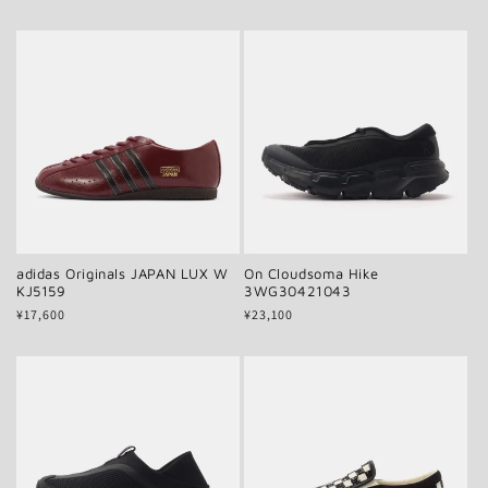
常
常
価
価
格
格
adidas Originals JAPAN LUX W
On Cloudsoma Hike
KJ5159
3WG30421043
通
¥17,600
通
¥23,100
常
常
価
価
格
格