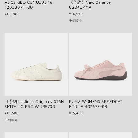
ASICS GEL-CUMULUS 16
《予約》New Balance
1203B071.100
U204LMMA
通
¥18,700
通
¥16,940
常
常
予約販売
価
価
格
格
《予約》adidas Originals STAN
PUMA WOMENS SPEEDCAT
SMITH LO PRO W JR5700
ETOILE 407673-03
通
¥16,500
通
¥15,400
常
常
予約販売
価
価
格
格