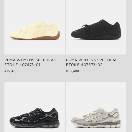
PUMA WOMENS SPEEDCAT
PUMA WOMENS SPEEDCAT
ETOILE 407673-01
ETOILE 407673-02
通
¥15,400
通
¥15,400
常
常
価
価
格
格