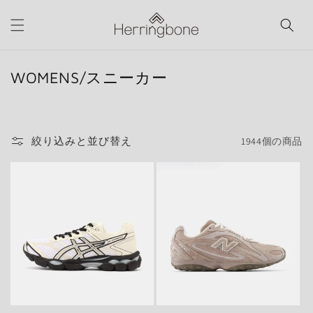
コンテ
ンツに
進む
コ
WOMENS/スニーカー
レ
ク
シ
絞り込みと並び替え
1944個の商品
ョ
ン
: