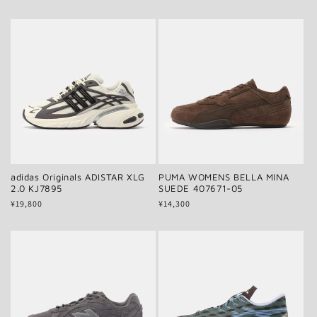
価
価
格
格
adidas Originals ADISTAR XLG
PUMA WOMENS BELLA MINA
2.0 KJ7895
SUEDE 407671-05
通
¥19,800
通
¥14,300
常
常
価
価
格
格