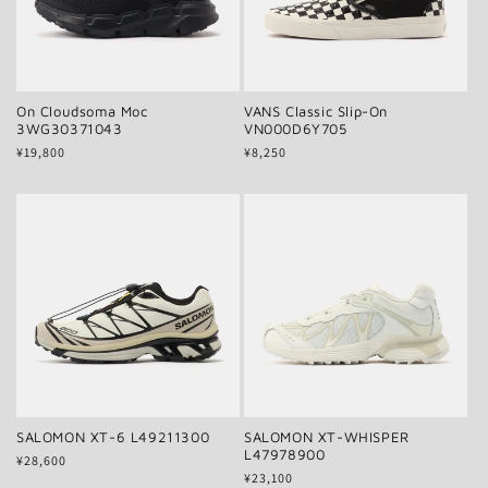
On Cloudsoma Moc
VANS Classic Slip-On
3WG30371043
VN000D6Y705
通
¥19,800
通
¥8,250
常
常
価
価
格
格
SALOMON XT-6 L49211300
SALOMON XT-WHISPER
L47978900
通
¥28,600
通
¥23,100
常