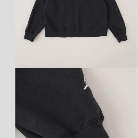
モ
ー
ダ
ル
で
メ
デ
ィ
ア
(2)
を
開
く