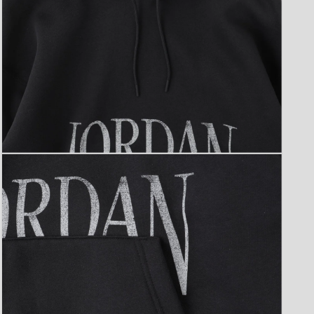
モ
ー
ダ
ル
で
メ
デ
ィ
ア
(3)
を
開
く