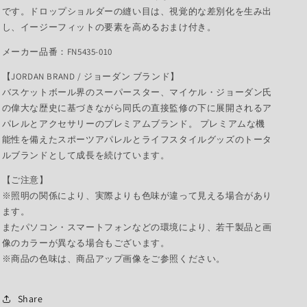
です。ドロップショルダーの縫い目は、視覚的な差別化を生み出
し、イージーフィットの要素を高めるおまけ付き。
メーカー品番：FN5435-010
【JORDAN BRAND / ジョーダン ブランド】
バスケットボール界のスーパースター、マイケル・ジョーダン氏
の偉大な歴史に基づきながら同氏の直接監修の下に展開されるア
パレルとアクセサリーのプレミアムブランド。 プレミアムな機
能性を備えたスポーツアパレルとライフスタイルグッズのトータ
ルブランドとして成長を続けています。
【ご注意】
※照明の関係により、実際よりも色味が違って見える場合があり
ます。
またパソコン・スマートフォンなどの環境により、若干製品と画
像のカラーが異なる場合もございます。
※商品の色味は、商品アップ画像をご参照ください。
Share