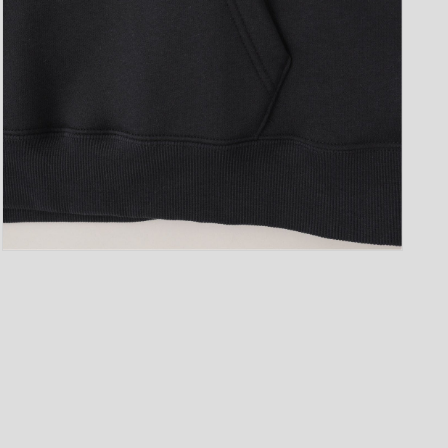
モ
ー
ダ
ル
で
メ
デ
ィ
ア
(5)
を