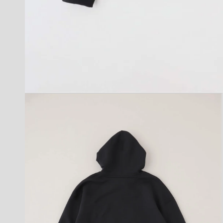
モ
ー
ダ
ル
で
メ
デ
ィ
ア
(1)
を
開
く