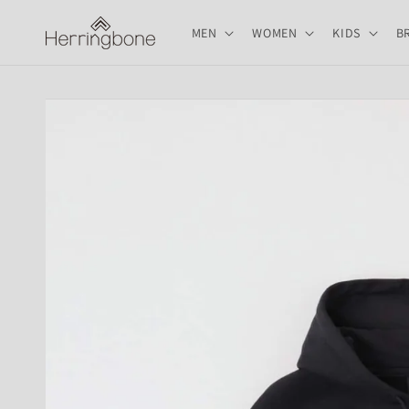
コンテ
ンツに
MEN
WOMEN
KIDS
B
進む
商品情
報にス
キップ