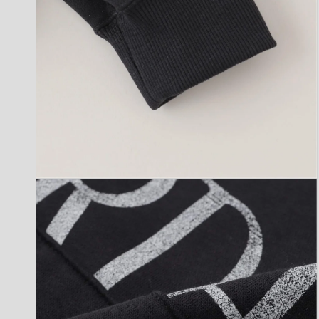
モ
ー
ダ
ル
で
メ
デ
ィ
ア
(4)
を