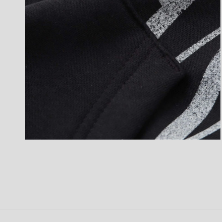
開
く
モ
ー
ダ
ル
で
メ
デ
ィ
ア