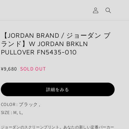
グ
イ
ン
【JORDAN BRAND / ジョーダン ブ
ランド】W JORDAN BRKLN
PULLOVER FN5435-010
通
¥9,680
SOLD OUT
常
価
詳細をみる
格
COLOR : ブラック ,
SIZE : M, L,
ジョーダンのスクリーンプリント。あなたの新しい定番パーカー