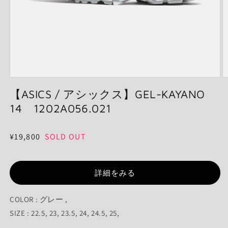
モ
ー
【ASICS / アシックス】GEL-KAYANO
ダ
14 1202A056.021
ル
で
メ
通
¥19,800
SOLD OUT
デ
ィ
常
ア
価
(1)
(2
を
詳細をみる
格
開
く
COLOR : グレー ,
SIZE : 22.5, 23, 23.5, 24, 24.5, 25,