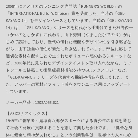
2008年にアメリカのランニング専門誌「RUNNER'S WORLD」の
「INTERNATIONAL Editor's Choice」賞を受賞した、当時の「GEL-
KAYANO 14」をデザインベースとしています。当時の「GEL-KAYANO
14」は、「GEL-KAYANO」シリーズを初代から手掛けてきた榧野俊一
（かやのとしかず）に代わり、山下秀則（やましたひでのり）がは
じめて設計しており、歴代の優れた機能やデザイン性を引き継ぎな
がら、山下独自の感性が新たに吹き込まれています。部位に応じて
適切な素材を配すことで生まれたボリューム感のあるシルエットな
ど、2000年代に見られたデザインテイストを取り入れながら、ミッ
ドソールに搭載した衝撃緩衝材機能を持つGELテクノロジーなど、
「GEL-KAYANO」シリーズを代表する機能や構造を残しました。ま
た、アッパーの素材とフィット感をタウンユース用にアップデート
しています。
メーカー品番：1202A056.021
【ASICS / アシックス】
1949年に創業者・鬼塚喜八郎がスポーツによる青少年の育成を通じ
て社会の発展に貢献することを志して興した会社です。 「健全な身
体に健全な精神があれかし」という創業哲学は、世界中の人々に心