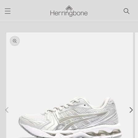
コンテ
ンツに
進む
商品情
報にス
キップ