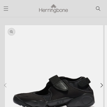
コンテ
ンツに
進む
商品情
報にス
キップ