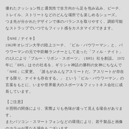
優れたクッション性と通気性で全方向から足を包み込み、ビーチ、
トレイル、ストリートなどのどんな場所でも楽しめるシューズ。
つま先が分かれたデザインで体のバランスを取りやすく、調節可能
なストラップでいつでもフィット感をカスタマイズできます。
【NIKE / ナイキ】
1962年オレゴン大学の陸上コーチ、「ビル・バウワーマン」と、バ
ウワーマンの元で中距離ランナーとして走った「フィル・ナイト」
の2人により「ブルー・リボン・スポーツ」（BRS）社を創設。 1972
年に「BRS」はその社名を、ギリシャ神話の勝利の女神にちなんで
「NIKE」に変更。 「誰もがみんなアスリートだ。アスリートが存在
する限り、ナイキも存在する。」 という「ビル・バウワーマン」の
言葉をもとに、いまや世界最大のスポーツ＆フィットネス会社に成
長しています。
【ご注意】
※照明の関係により、実際よりも色味が違って見える場合がありま
す。
またパソコン・スマートフォンなどの環境により、若干製品と画像
のカラーが異なる場合もございます。