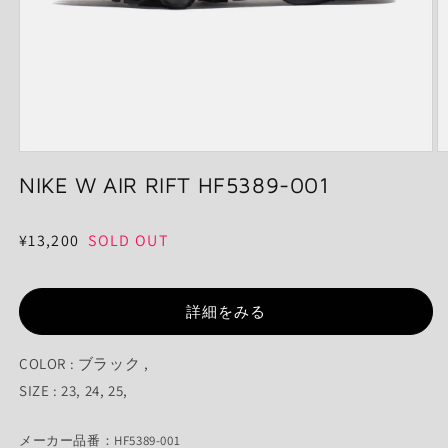
モ
ー
NIKE W AIR RIFT HF5389-001
ダ
ル
で
通
¥13,200
SOLD OUT
メ
常
デ
ィ
価
ア
詳細をみる
格
(1)
(2
を
開
COLOR : ブラック ,
く
SIZE : 23, 24, 25,
メーカー品番：HF5389-001