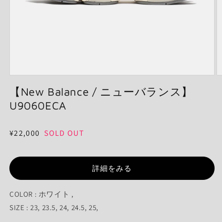
モ
ー
【New Balance / ニューバランス】
ダ
U9060ECA
ル
で
メ
通
¥22,000
SOLD OUT
デ
ィ
常
ア
価
(1)
(2
を
詳細をみる
格
開
く
COLOR : ホワイト ,
SIZE : 23, 23.5, 24, 24.5, 25,