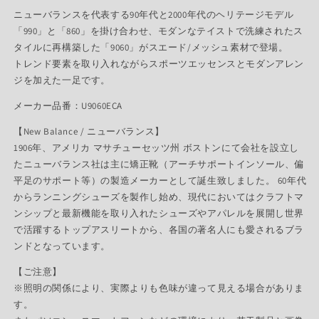
ニューバランスを代表する90年代と2000年代のヘリテージモデル
「990」と「860」を掛け合わせ、モダンなテイストで洗練されたス
タイルに再構築した「9060」がスエード/メッシュ素材で登場。
トレンド要素を取り入れながらスポーツエッセンスとモダンアレン
ジを加えた一足です。
メーカー品番：U9060ECA
【New Balance / ニューバランス】
1906年、アメリカ マサチューセッツ州 ボストンにて会社を設立し
たニューバランス社は主に矯正靴（アーチサポートインソール、偏
平足のサポート等）の製造メーカーとして誕生致しました。 60年代
からランニングシューズを製作し始め、現代においてはクラフトマ
ンシップと最新機能を取り入れたシューズやアパレルを展開し世界
で活躍するトップアスリートから、各国の著名人にも愛されるブラ
ンドとなっています。
【ご注意】
※照明の関係により、実際よりも色味が違って見える場合がありま
す。