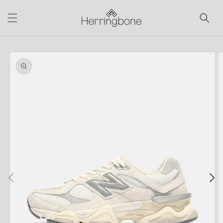
コンテ
ンツに
進む
商品情
報にス
キップ