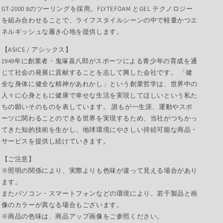
GT-2000 8のツーリングを採用。FLYTEFOAM とGEL テクノロジー
を組み合わせることで、ライフスタイルシーンの中で軽量かつエ
ネルギッシュな履き心地を提供します。
【ASICS / アシックス】
1949年に創業者・鬼塚喜八郎がスポーツによる青少年の育成を通
じて社会の発展に貢献することを志して興した会社です。 「健
全な身体に健全な精神があれかし」という創業哲学は、世界中の
人々に心身ともに健康で幸せな生活を実現してほしいという私た
ちの願いそのものを表しています。 誰もが一生涯、運動やスポ
ーツに関わることのできる世界を実現するため、当社がつちかっ
てきた知的技術を生かし、地球環境にやさしい持続可能な商品・
サービスを提供し続けていきます。
【ご注意】
※照明の関係により、実際よりも色味が違って見える場合があり
ます。
またパソコン・スマートフォンなどの環境により、若干製品と画
像のカラーが異なる場合もございます。
※商品の色味は、商品アップ画像をご参照ください。