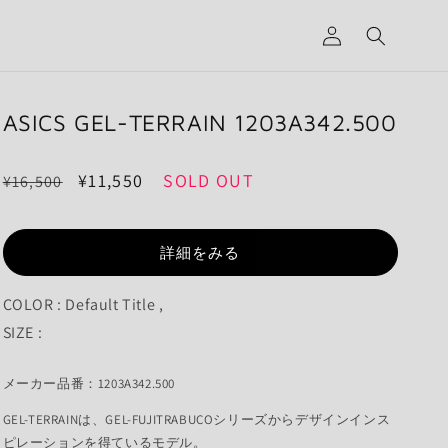
グ
イ
ン
ASICS GEL-TERRAIN 1203A342.500
通
セ
¥11,550
SOLD OUT
¥16,500
常
ー
価
ル
詳細をみる
格
価
格
COLOR : Default Title ,
SIZE :
メーカー品番：1203A342.500
GEL-TERRAINは、GEL-FUJITRABUCOシリーズからデザインインス
ピレーションを得ているモデル。