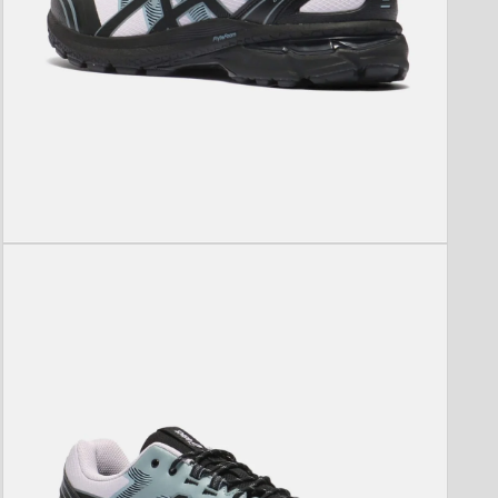
モ
ー
ダ
ル
で
メ
デ
ィ
ア
(3)
を
開
く