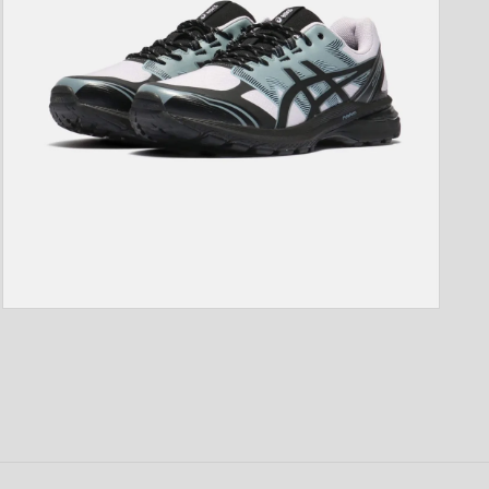
開
く
モ
ー
ダ
ル
で
メ
デ
ィ
ア