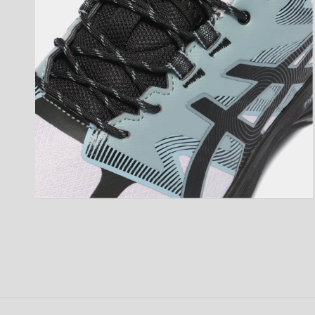
開
く
モ
ー
ダ
ル
で
メ
デ
ィ
ア