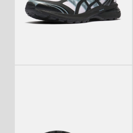
モ
ー
ダ
ル
で
メ
デ
ィ
ア
(2)
を
開
く