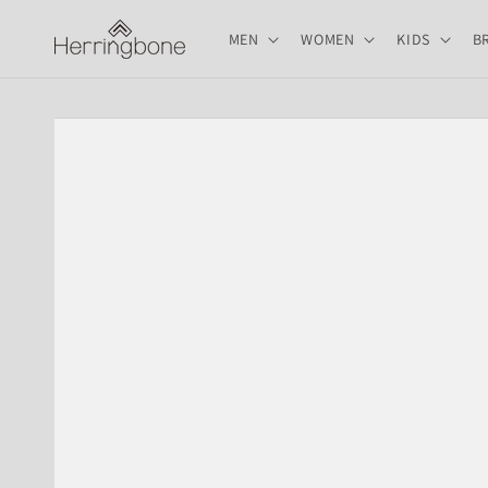
コンテ
ンツに
MEN
WOMEN
KIDS
B
進む
商品情
報にス
キップ