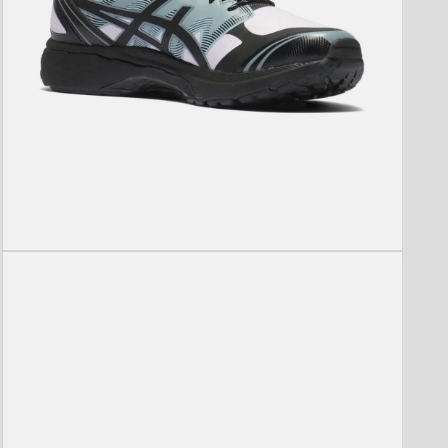
モ
ー
ダ
ル
で
メ
デ
ィ
ア
(5)
を