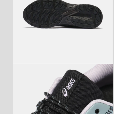
モ
ー
ダ
ル
で
メ
デ
ィ
ア
(4)
を