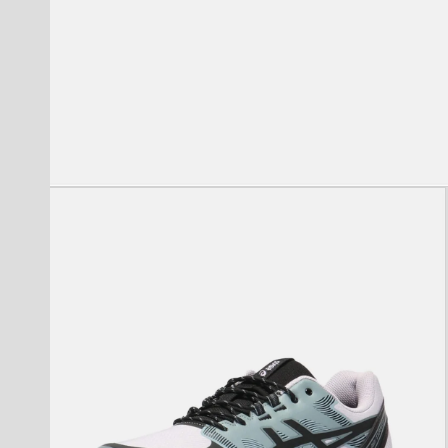
モ
ー
ダ
ル
で
メ
デ
ィ
ア
(1)
を
開
く