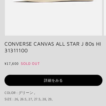
モ
ー
CONVERSE CANVAS ALL STAR J 80s HI
ダ
31311100
ル
で
メ
通
¥17,600
SOLD OUT
デ
ィ
常
ア
価
(1)
(2
を
詳細をみる
格
開
く
COLOR : グリーン ,
SIZE : 26, 26.5, 27, 27.5, 28, 29,