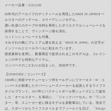
メーカー品番：31311100
80年代のアーカイブのディティールを再現したMADE IN JAPANオー
ルスターのディテール、カラーアレンジモデル。
濃い生成りのテープや当時を再現したポリエステルシューレースを
採用することで、ヴィンテージ感を演出。
コットンシューレースも付属。
それぞれの靴にプレミアム感を加える「MADE IN JAPAN」の文字が
インソールとヒールラベルに刻まれています。
国産素材を使用し、数量限定で提供されるこのモデルは、コレクシ
ョンの中でも特別なアイテム。
コンバースのこだわりが詰まった、自信作です。
【CONVERSE / コンバース】
1908年に米国マサチューセッツ州モールデンにてマーキス・M・コ
ンバースが創業したラバーシューズメーカーを起源とするライフス
タイルブランド。1917年にバスケットボール用シューズとして誕生
した「オールスター」を筆頭に、「ジャックパーセル」や「ワンス
ター」等、スニーカー史に残るモデルを多数輩出している。現在で
は、スポーツからライフスタイルまでフィールドを広げ、「Design