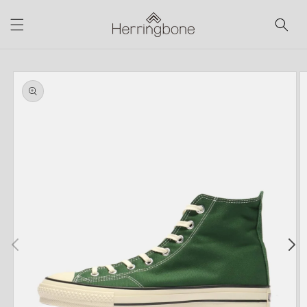
コンテ
ンツに
進む
商品情
報にス
キップ