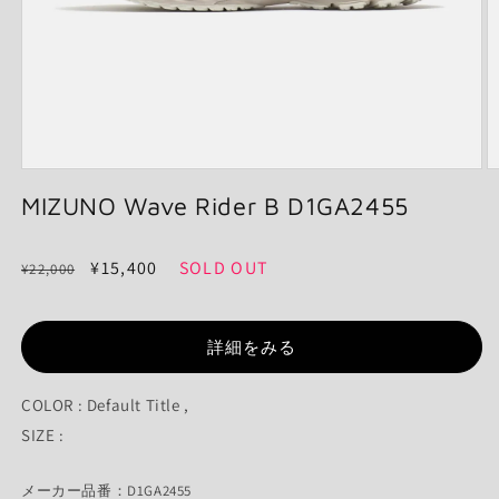
モ
ー
MIZUNO Wave Rider B D1GA2455
ダ
ル
で
通
セ
¥15,400
SOLD OUT
¥22,000
メ
常
ー
デ
ィ
価
ル
ア
詳細をみる
格
価
(1)
(2
格
を
開
COLOR : Default Title ,
く
SIZE :
メーカー品番：D1GA2455