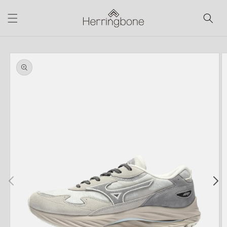
コンテ
ンツに
進む
商品情
報にス
キップ