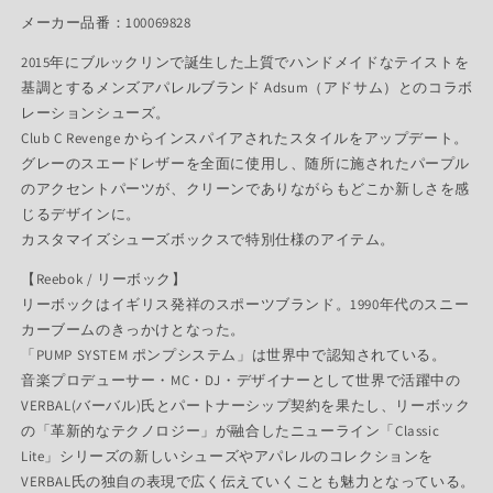
メーカー品番：100069828
2015年にブルックリンで誕生した上質でハンドメイドなテイストを
基調とするメンズアパレルブランド Adsum（アドサム）とのコラボ
レーションシューズ。
Club C Revenge からインスパイアされたスタイルをアップデート。
グレーのスエードレザーを全面に使用し、随所に施されたパープル
のアクセントパーツが、クリーンでありながらもどこか新しさを感
じるデザインに。
カスタマイズシューズボックスで特別仕様のアイテム。
【Reebok / リーボック】
リーボックはイギリス発祥のスポーツブランド。1990年代のスニー
カーブームのきっかけとなった。
「PUMP SYSTEM ポンプシステム」は世界中で認知されている。
音楽プロデューサー・MC・DJ・デザイナーとして世界で活躍中の
VERBAL(バーバル)氏とパートナーシップ契約を果たし、リーボック
の「革新的なテクノロジー」が融合したニューライン「Classic
Lite」シリーズの新しいシューズやアパレルのコレクションを
VERBAL氏の独自の表現で広く伝えていくことも魅力となっている。