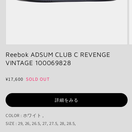
モ
ー
Reebok ADSUM CLUB C REVENGE
ダ
VINTAGE 100069828
ル
で
メ
通
¥17,600
SOLD OUT
デ
ィ
常
ア
価
(1)
(2
を
詳細をみる
格
開
く
COLOR : ホワイト ,
SIZE : 29, 26, 26.5, 27, 27.5, 28, 28.5,