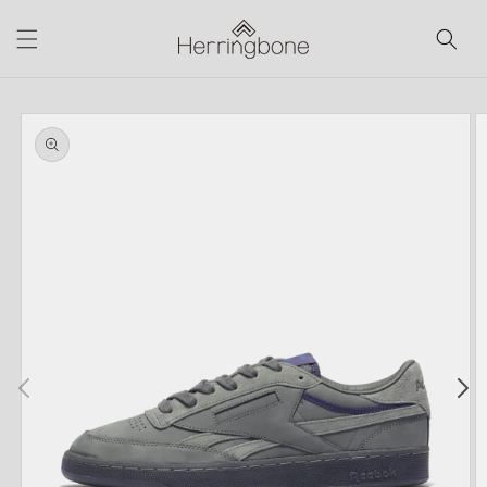
コンテ
ンツに
進む
商品情
報にス
キップ