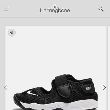
コンテ
ンツに
進む
商品情
報にス
キップ