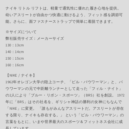
ナイキ リトル リフトは、軽量で通気性に優れた履き心地を提供。
幼いアスリートが自由かつ快適に動けるよう、フィット感を調節可
能。さらに、面ファスナーストラップで簡単に着脱できます。
※サイズについて
弊社販売サイズ：メーカーサイズ
130：13cm
140：14cm
150：15cm
160：16cm
【NIKE / ナイキ】
1962年オレゴン大学の陸上コーチ、「ビル・バウワーマン」と、バ
ウワーマンの元で中距離ランナーとして走った「フィル・ナイト」
の2人により「ブルー・リボン・スポーツ」（BRS）社を創設。 1972
年に「BRS」はその社名を、ギリシャ神話の勝利の女神にちなんで
「NIKE」に変更。 「誰もがみんなアスリートだ。アスリートが存在
する限り、ナイキも存在する。」 という「ビル・バウワーマン」の
言葉をもとに、いまや世界最大のスポーツ＆フィットネス会社に成
長しています。