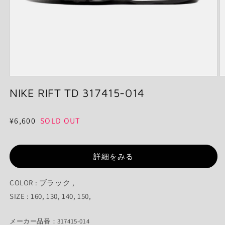
モ
ー
NIKE RIFT TD 317415-014
ダ
ル
で
通
¥6,600
SOLD OUT
メ
常
デ
ィ
価
ア
詳細をみる
格
(1)
(2
を
開
COLOR : ブラック ,
く
SIZE : 160, 130, 140, 150,
メーカー品番：317415-014