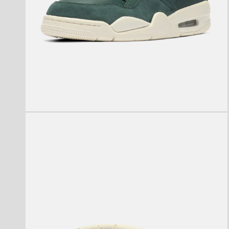
モ
ー
ダ
ル
で
メ
デ
ィ
ア
(2)
を
開
く