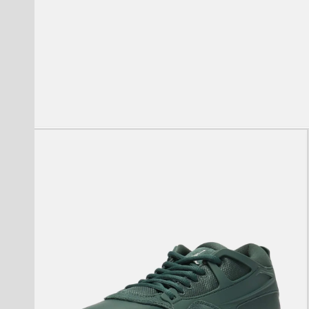
モ
ー
ダ
ル
で
メ
デ
ィ
ア
(1)
を
開
く