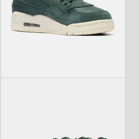
モ
ー
ダ
ル
で
メ
デ
ィ
ア
(5)
を