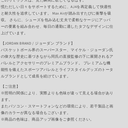
このリミックスは、見た瞬間に欲しくなるはず。
慌ただしい日々をサポートするために、AJ4を再定義して快適性
と耐久性を追求しています。 Max Airが踏み出すたびに衝撃を吸
収。 さらに、シューズを包み込む丈夫で柔軟なケージにアッパ
ーの要素を組み合わせ、毎日の通勤に適したタフなデザインに仕
上げています。
【JORDAN BRAND / ジョーダン ブランド】
バスケットボール界のスーパースター、マイケル・ジョーダン氏
の偉大な歴史に基づきながら同氏の直接監修の下に展開されるア
パレルとアクセサリーのプレミアムブランド。 プレミアムな機
能性を備えたスポーツアパレルとライフスタイルグッズのトータ
ルブランドとして成長を続けています。
【ご注意】
※照明の関係により、実際よりも色味が違って見える場合があり
ます。
またパソコン・スマートフォンなどの環境により、若干製品と画
像のカラーが異なる場合もございます。
※商品の色味は、商品アップ画像をご参照ください。