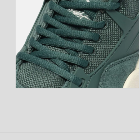
開
く
モ
ー
ダ
ル
で
メ
デ
ィ
ア