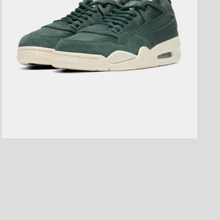
開
く
モ
ー
ダ
ル
で
メ
デ
ィ
ア