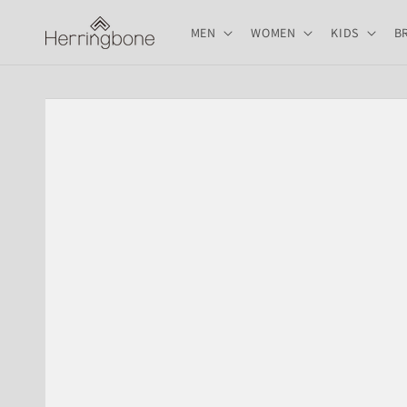
コンテ
ンツに
MEN
WOMEN
KIDS
B
進む
商品情
報にス
キップ