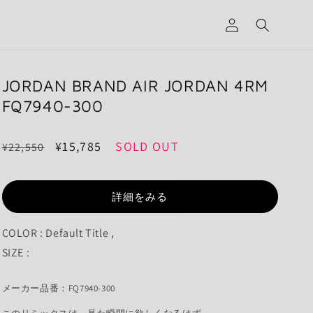
グ
イ
ン
JORDAN BRAND AIR JORDAN 4RM
FQ7940-300
通
セ
¥15,785
SOLD OUT
¥22,550
常
ー
価
ル
詳細をみる
格
価
格
COLOR : Default Title ,
SIZE :
メーカー品番：FQ7940-300