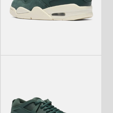
モ
ー
ダ
ル
で
メ
デ
ィ
ア
(3)
を
開
く