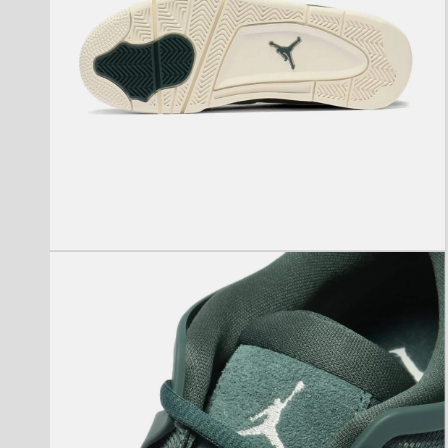
モ
ー
ダ
ル
で
メ
デ
ィ
ア
(4)
を