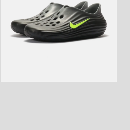
開
く
モ
ー
ダ
ル
で
メ
デ
ィ
ア