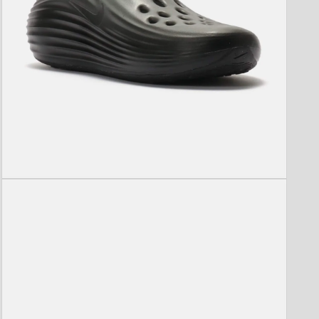
モ
ー
ダ
ル
で
メ
デ
ィ
ア
(5)
を