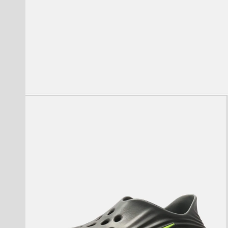
モ
ー
ダ
ル
で
メ
デ
ィ
ア
(1)
を
開
く