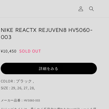
グ
イ
ン
NIKE REACTX REJUVEN8 HV5060-
003
通
¥10,450
SOLD OUT
常
価
詳細をみる
格
COLOR : ブラック ,
SIZE : 29, 26, 27, 28,
メーカー品番：HV5060-003