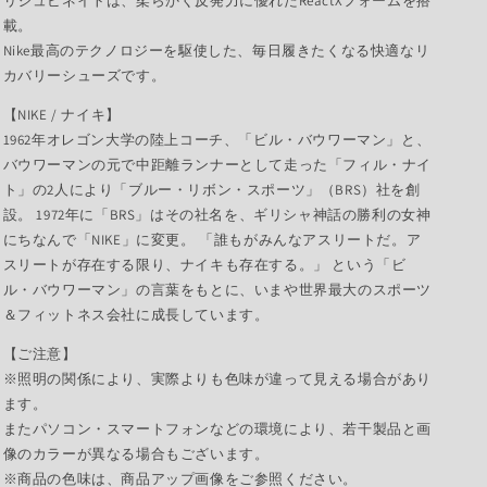
リジュビネイトは、柔らかく反発力に優れたReactXフォームを搭
載。
Nike最高のテクノロジーを駆使した、毎日履きたくなる快適なリ
カバリーシューズです。
【NIKE / ナイキ】
1962年オレゴン大学の陸上コーチ、「ビル・バウワーマン」と、
バウワーマンの元で中距離ランナーとして走った「フィル・ナイ
ト」の2人により「ブルー・リボン・スポーツ」（BRS）社を創
設。 1972年に「BRS」はその社名を、ギリシャ神話の勝利の女神
にちなんで「NIKE」に変更。 「誰もがみんなアスリートだ。ア
スリートが存在する限り、ナイキも存在する。」 という「ビ
ル・バウワーマン」の言葉をもとに、いまや世界最大のスポーツ
＆フィットネス会社に成長しています。
【ご注意】
※照明の関係により、実際よりも色味が違って見える場合があり
ます。
またパソコン・スマートフォンなどの環境により、若干製品と画
像のカラーが異なる場合もございます。
※商品の色味は、商品アップ画像をご参照ください。