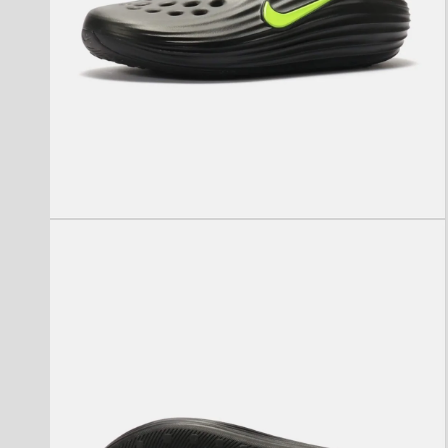
モ
ー
ダ
ル
で
メ
デ
ィ
ア
(2)
を
開
く