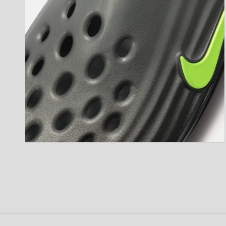
開
く
モ
ー
ダ
ル
で
メ
デ
ィ
ア