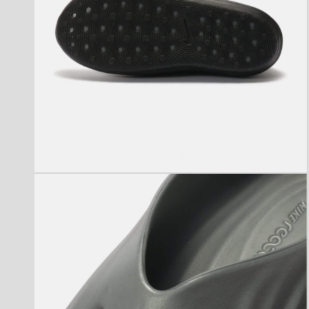
モ
ー
ダ
ル
で
メ
デ
ィ
ア
(4)
を