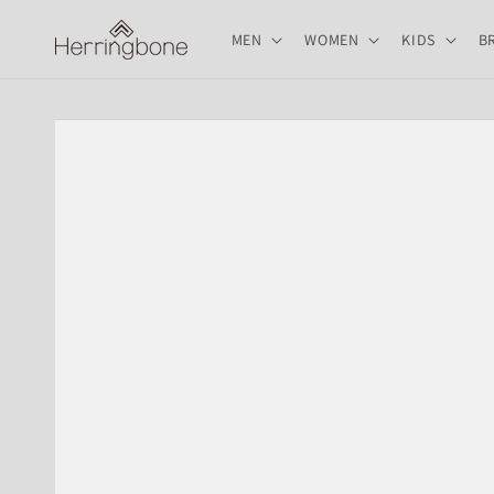
コンテ
ンツに
MEN
WOMEN
KIDS
B
進む
商品情
報にス
キップ