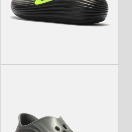
モ
ー
ダ
ル
で
メ
デ
ィ
ア
(3)
を
開
く