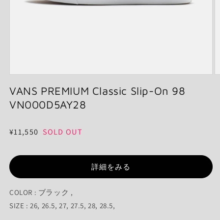
モ
ー
VANS PREMIUM Classic Slip-On 98
ダ
VN000D5AY28
ル
で
メ
通
¥11,550
SOLD OUT
デ
ィ
常
ア
価
(1)
(2
を
詳細をみる
格
開
く
COLOR : ブラック ,
SIZE : 26, 26.5, 27, 27.5, 28, 28.5,