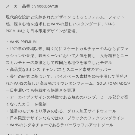
メーカー品番：VN000D5AY28
現代的な設計と洗練されたデザインによってフォルム、フィット
感、履き心地を追求したVANSの新しいスタンダード、VANS
PREMIUMより日本限定デザインが登場。
・VANS PREMIUM
・1979年の登場以来、瞬く間にスケートカルチャーのみならずファ
ッションや音楽、映画シーンにおいて人気を博し、反骨精神とユー
スカルチャーの象徴として確固たる地位を確立したモデル
・高品質な8オンス キャンバスとスエード素材のアッパー
・長年の研究に基づいて、バイオベース素材を30%使用して開発さ
れたVANSの新しい高反発ポリウレタンフォーム、SOLA FOAM ADCが
一日中履いても持続する快適さを実現
・アーカイブデザインの特徴である短めのバンプ、ヒール部分が高
くなったカラーを復刻
・通常のモデルより厚みのある、グロス加工サイドウォール
・日本限定デザインならではの、ブラックのフォクシングライン
・VANSのシグネチャーであるラバーワッフルアウトソール