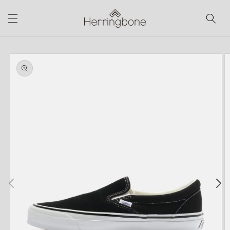
コンテ
ンツに
進む
商品情
報にス
キップ