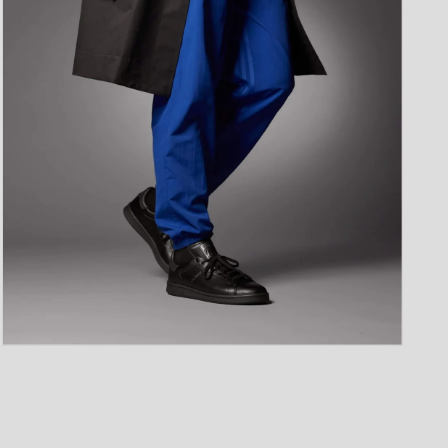
ア
(9)
を
開
く
モ
ー
ダ
ル
で
メ