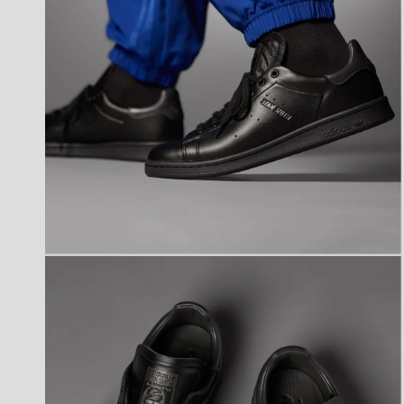
開
く
モ
ー
ダ
ル
で
メ
デ
ィ
ア