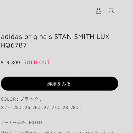
グ
イ
ン
adidas originals STAN SMITH LUX
HQ6787
通
¥19,800
SOLD OUT
常
価
詳細をみる
格
COLOR : ブラック ,
SIZE : 25.5, 26, 26.5, 27, 27.5, 28, 28.5,
メーカー品番：HQ6787