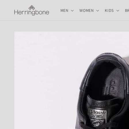
コンテ
ンツに
MEN
WOMEN
KIDS
B
進む
商品情
報にス
キップ