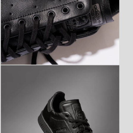
モ
ー
ダ
ル
で
メ
デ
ィ
ア
(3)
を
開
く