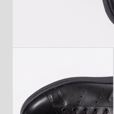
モ
ー
ダ
ル
で
メ
デ
ィ
ア
(1)
を
開
く