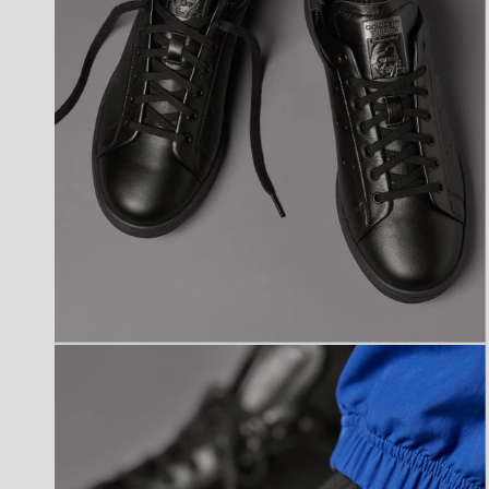
(6)
を
開
く
モ
ー
ダ
ル
で
メ
デ
ィ