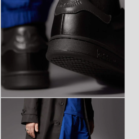
(7)
を
開
く
モ
ー
ダ
ル
で
メ
デ
ィ