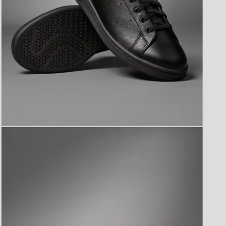
モ
ー
ダ
ル
で
メ
デ
ィ
ア
(5)
を