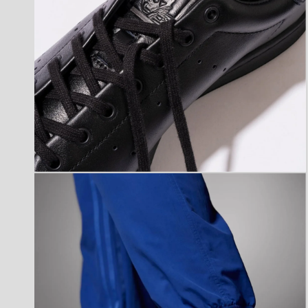
モ
ー
ダ
ル
で
メ
デ
ィ
ア
(4)
を