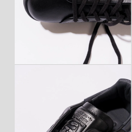
モ
ー
ダ
ル
で
メ
デ
ィ
ア
(2)
を
開
く