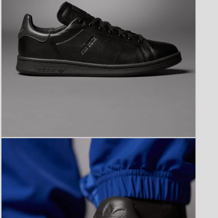
開
く
モ
ー
ダ
ル
で
メ
デ
ィ
ア