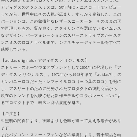
時代を超えて愛されるデザインの、プレミアムなスタンスミス。
アディダスのスタンスミスは、50年前にテニスコートでデビュー
してから、世界中にその人気が広まり、すっかり定着した。この
バージョンは、この象徴的なレザースニーカーを、そのままの形
で再現したもの。質が良く、スタイリングを選ばないタイムレス
なデザイン。パーフォレーションのスリーストライプスからスタ
ンスミスのロゴとラベルまで、シグネチャーディテールをすべて
踏襲している。
【adidas originals / アディダス オリジナルス】
ストリートスポーツウエアブランドとして2001年に登場した「ア
ディダス オリジナルス」。1972年から1995年まで「adidas社」の
カンパニーロゴだったトレフォイルロゴ（三つ葉のロゴ）を冠に
し、アスリートのために開発されたプロダクトの復刻商品から、
現在のトレンドを反映させた新作モデルやコラボレーションによ
るプロダクトまで、幅広い商品展開が魅力。
【ご注意】
※照明の関係により、実際よりも色味が違って見える場合があり
ます。
またパソコン・スマートフォンなどの環境により、若干製品と画