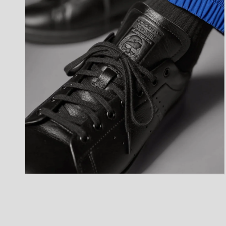
ア
(8)
を
開
く
モ
ー
ダ
ル
で
メ