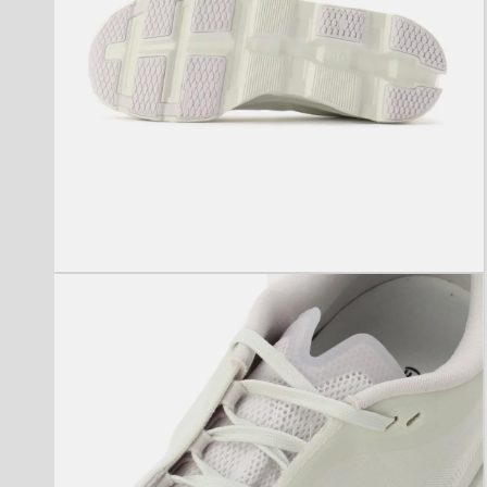
モ
ー
ダ
ル
で
メ
デ
ィ
ア
(4)
を