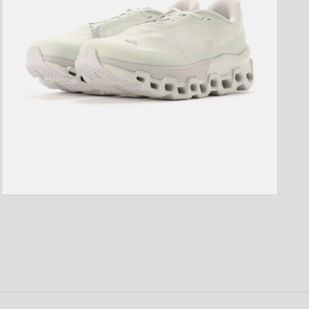
開
く
モ
ー
ダ
ル
で
メ
デ
ィ
ア