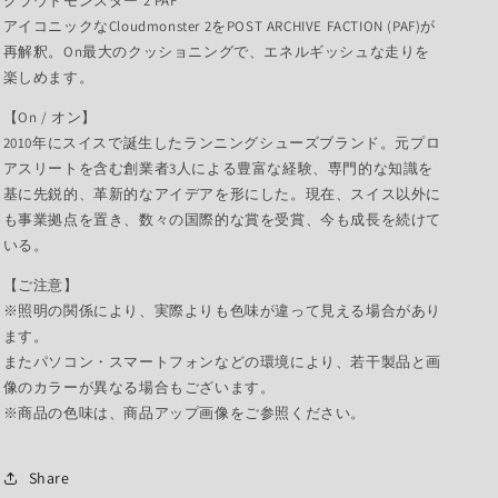
クラウドモンスター 2 PAF
アイコニックなCloudmonster 2をPOST ARCHIVE FACTION (PAF)が
再解釈。On最大のクッショニングで、エネルギッシュな走りを
楽しめます。
【On / オン】
2010年にスイスで誕生したランニングシューズブランド。元プロ
アスリートを含む創業者3人による豊富な経験、専門的な知識を
基に先鋭的、革新的なアイデアを形にした。現在、スイス以外に
も事業拠点を置き、数々の国際的な賞を受賞、今も成長を続けて
いる。
【ご注意】
※照明の関係により、実際よりも色味が違って見える場合があり
ます。
またパソコン・スマートフォンなどの環境により、若干製品と画
像のカラーが異なる場合もございます。
※商品の色味は、商品アップ画像をご参照ください。
Share