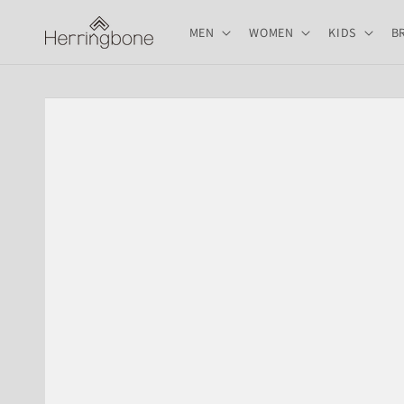
コンテ
ンツに
MEN
WOMEN
KIDS
B
進む
商品情
報にス
キップ