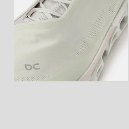
開
く
モ
ー
ダ
ル
で
メ
デ
ィ
ア