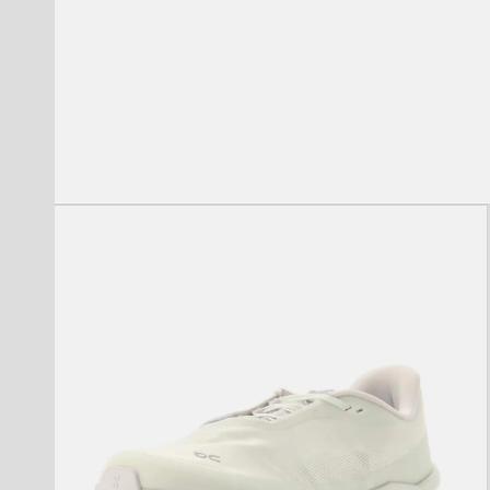
モ
ー
ダ
ル
で
メ
デ
ィ
ア
(1)
を
開
く