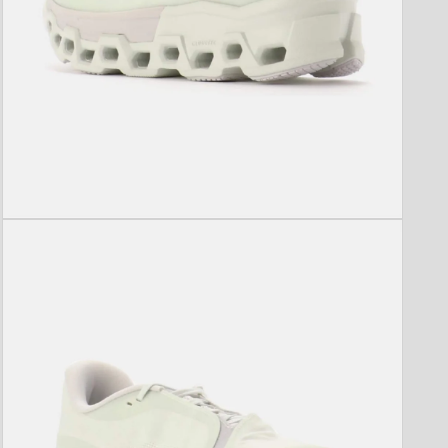
モ
ー
ダ
ル
で
メ
デ
ィ
ア
(3)
を
開
く