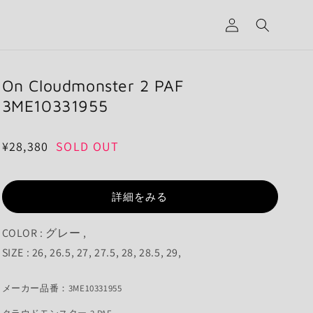
グ
イ
ン
On Cloudmonster 2 PAF
3ME10331955
通
¥28,380
SOLD OUT
常
価
詳細をみる
格
COLOR : グレー ,
SIZE : 26, 26.5, 27, 27.5, 28, 28.5, 29,
メーカー品番：3ME10331955