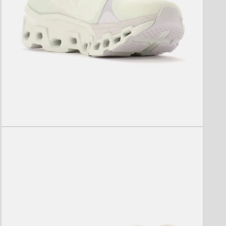
モ
ー
ダ
ル
で
メ
デ
ィ
ア
(5)
を