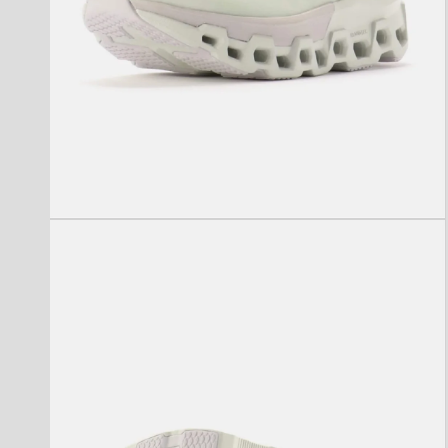
モ
ー
ダ
ル
で
メ
デ
ィ
ア
(2)
を
開
く