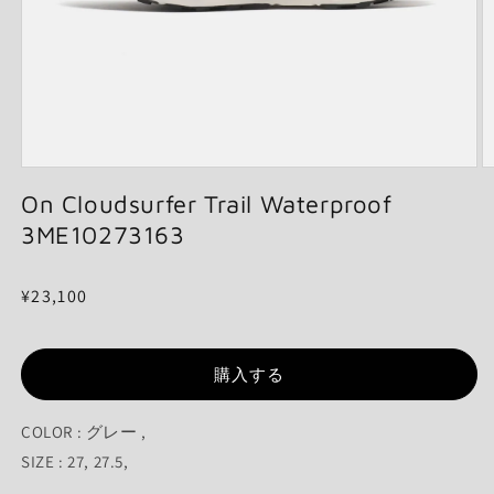
モ
ー
On Cloudsurfer Trail Waterproof
ダ
3ME10273163
ル
で
メ
通
¥23,100
デ
ィ
常
ア
価
(1)
(2
を
購入する
格
開
く
COLOR : グレー ,
SIZE : 27, 27.5,