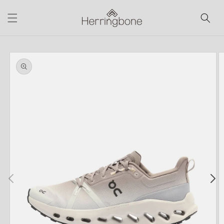
コンテ
ンツに
進む
商品情
報にス
キップ