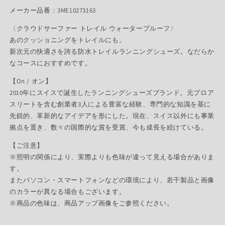
メーカー品番：3ME10273163
〈クラウドサーファー トレイル ウォータープルーフ〉
あのクッショニングをトレイルにも。
新次元の快適さを誇る防水トレイルランニングシューズ。なだらか
なコースにおすすめです。
【On / オン】
2010年にスイスで誕生したランニングシューズブランド。元プロア
スリートを含む創業者3人による豊富な経験、専門的な知識を基に
先鋭的、革新的なアイデアを形にした。現在、スイス以外にも事業
拠点を置き、数々の国際的な賞を受賞、今も成長を続けている。
【ご注意】
※照明の関係により、実際よりも色味が違って見える場合がありま
す。
またパソコン・スマートフォンなどの環境により、若干製品と画像
のカラーが異なる場合もございます。
※商品の色味は、商品アップ画像をご参照ください。