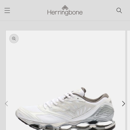
コンテ
ンツに
進む
商品情
報にス
キップ