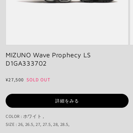
モ
ー
MIZUNO Wave Prophecy LS
ダ
D1GA333702
ル
で
メ
通
¥27,500
SOLD OUT
デ
ィ
常
ア
価
(1)
(2
を
詳細をみる
格
開
く
COLOR : ホワイト ,
SIZE : 26, 26.5, 27, 27.5, 28, 28.5,