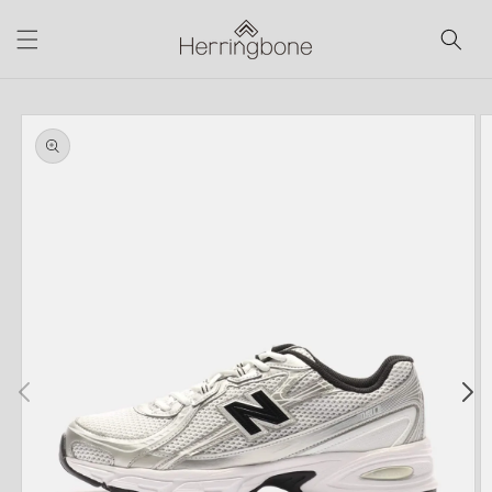
コンテ
ンツに
進む
商品情
報にス
キップ