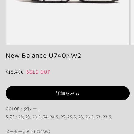
モ
ー
New Balance U740NW2
ダ
ル
で
通
¥15,400
SOLD OUT
メ
常
デ
ィ
価
ア
詳細をみる
格
(1)
(2
を
開
COLOR : グレー ,
く
SIZE : 28, 23, 23.5, 24, 24.5, 25, 25.5, 26, 26.5, 27, 27.5,
メーカー品番：U740NW2