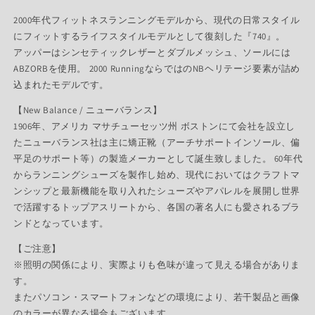
2000年代フィットネスランニングモデルから、現代の日常スタイル
にフィットするライフスタイルモデルとして復刻した『740』。
アッパーはシンセティックレザーとダブルメッシュ、ソールには
ABZORBを使用。 2000 RunningならではのNBヘリテージ要素が詰め
込まれたモデルです。
【New Balance / ニューバランス】
1906年、アメリカ マサチューセッツ州 ボストンにて会社を設立し
たニューバランス社は主に矯正靴（アーチサポートインソール、偏
平足のサポート等）の製造メーカーとして誕生致しました。 60年代
からランニングシューズを製作し始め、現代においてはクラフトマ
ンシップと最新機能を取り入れたシューズやアパレルを展開し世界
で活躍するトップアスリートから、各国の著名人にも愛されるブラ
ンドとなっています。
【ご注意】
※照明の関係により、実際よりも色味が違って見える場合がありま
す。
またパソコン・スマートフォンなどの環境により、若干製品と画像
のカラーが異なる場合もございます。