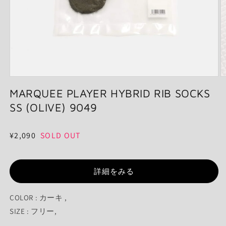
モ
ー
MARQUEE PLAYER HYBRID RIB SOCKS
ダ
SS (OLIVE) 9049
ル
で
メ
通
¥2,090
SOLD OUT
デ
ィ
常
ア
価
(1)
(2
を
詳細をみる
格
開
く
COLOR : カーキ ,
SIZE : フリー,