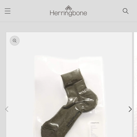
コンテ
ンツに
進む
商品情
報にス
キップ