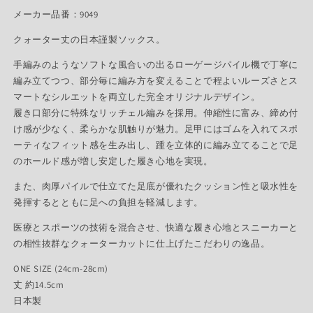
メーカー品番：9049
クォーター丈の日本謹製ソックス。
手編みのようなソフトな風合いの出るローゲージパイル機で丁寧に
編み立てつつ、部分毎に編み方を変えることで程よいルーズさとス
マートなシルエットを両立した完全オリジナルデザイン。
履き口部分に特殊なリッチェル編みを採用。伸縮性に富み、締め付
け感が少なく、柔らかな肌触りが魅力。足甲にはゴムを入れてスポ
ーティなフィット感を生み出し、踵を立体的に編み立てることで足
のホールド感が増し安定した履き心地を実現。
また、肉厚パイルで仕立てた足底が優れたクッション性と吸水性を
発揮するとともに足への負担を軽減します。
医療とスポーツの技術を混合させ、快適な履き心地とスニーカーと
の相性抜群なクォーターカットに仕上げたこだわりの逸品。
ONE SIZE (24cm-28cm)
丈 約14.5cm
日本製